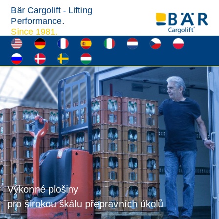
Bär Cargolift - Lifting
Performance.
Since 1981.
Výkonné plošiny
pro širokou škálu přepravních úkolů