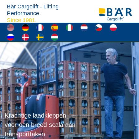
Bär Cargolift - Lifting
Performance.
Since 1981.
Krachtige laadkleppen
voor een breed scala aan
transporttaken